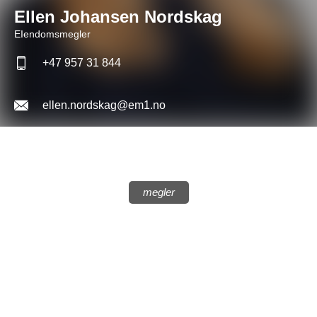
Ellen Johansen Nordskag
EIendomsmegler
+47 957 31 844
ellen.nordskag@em1.no
megler