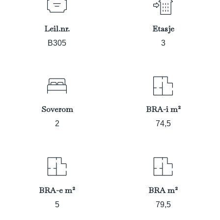
Leil.nr.
Etasje
B305
3
Soverom
BRA-i m²
2
74,5
BRA-e m²
BRA m²
5
79,5