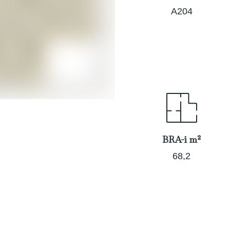
A204
BRA-i m²
68,2