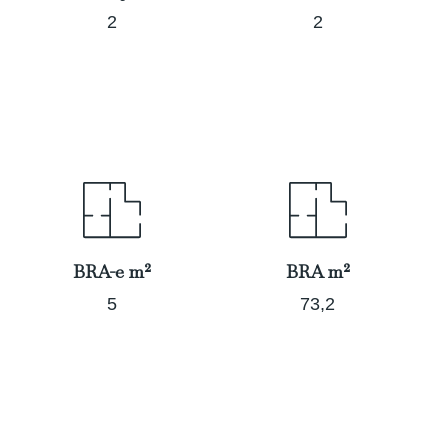
2
2
BRA-e m²
BRA m²
5
73,2