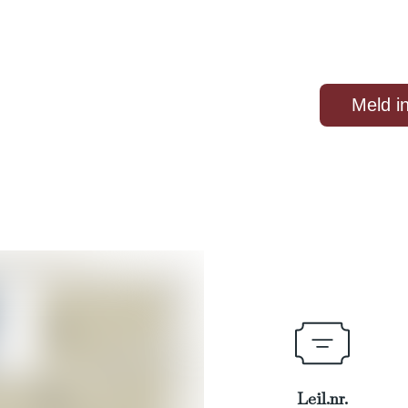
eilighetene
Beliggenhet
Galleri
Artikler
Meld i
Leil.nr.