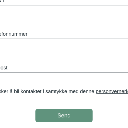
vn
elefonnummer
post
ker å bli kontaktet i samtykke med denne
personverner
Send