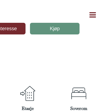
Meld interesse
Dokumenter
nteresse
Kjøp
Etasje
Soverom