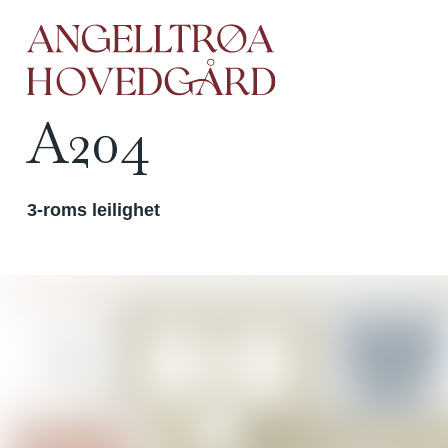
Boligvelger
L
A204
3-roms leilighet