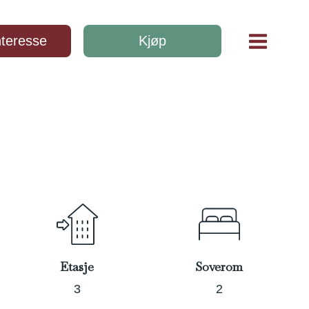
nteresse
Kjøp
Meld interesse
Dokumenter
Etasje
Soverom
3
2