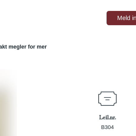
Meld i
eilighetene
Beliggenhet
Galleri
Artikler
akt megler for mer
Leil.nr.
B304