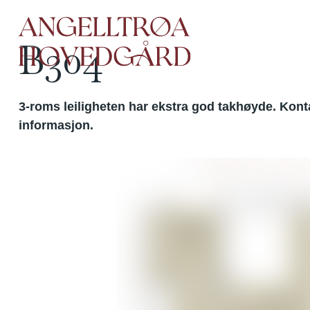
Boligvelger
L
B304
3-roms leiligheten har ekstra god takhøyde. Kont
informasjon.